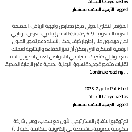
Categorized as
الأحداث
Tagged
الترفيه
،
المكتب
،
مستشار
المؤتمر التقني الدولي مركز معارض واجهة الرياض ، المملكة
العربية السعودية February 6-9 انضم إلينا في معرض موبايلي
نحن حريصون على إظهار كيف يمكن لأسند دعم تطوير الحلول
الرقمية المبتكرة التي يمكن أن تعزز الكفاءة والإنتاجية لعملك.
مع موبايلي كشريك استراتيجي لنا، نواصل العمل لتطوير وإتاحة
تقنيات متطورة جديدة لسوق الرعاية الصحية وغير الرعاية الصحية.
المؤتمر
Continue reading
…
التقني
الدولي
Published
مارس 7, 2023
Categorized as
الأحداث
Tagged
الترفيه
،
المكتب
،
مستشار
تم توقيع الاتفاق الاستراتيجي الأول مع سحاب ، وهي شركة
حكومية سعودية متخصصة في إلكترونية متكاملة ذكية (….)